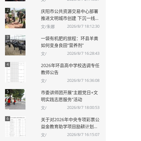
2
庆阳市公共资源交易中心部署
推进文明城市创建 下沉一线开
展志愿服务
2026/8/7 18:12:30
文/朱娜
3
一袋有机肥的旅程：环县羊粪
如何变身良田“营养剂”
2026/8/7 16:28:43
文/
4
2026年环县高中学校选调专任
教师公告
2026/8/7 16:36:08
文/
5
市委讲师团开展“主题党日+文
明实践志愿服务”活动
2026/8/7 18:00:53
文/
6
关于对2026年中央专项彩票公
益金教育助学项目励耕计划拟
资助对象进行公示的公告
2026/8/7 16:15:07
文/