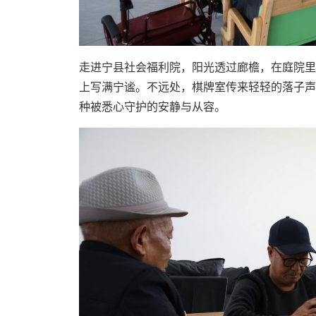
走进宁县社会福利院，阳光透过廊檐，在庭院里
上写满宁谧。不远处，棋牌室传来轻轻的落子声
种被悉心守护的安静与从容。