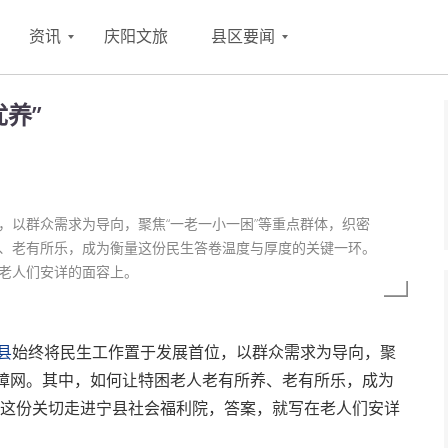
资讯
庆阳文旅
县区要闻
优养”
，以群众需求为导向，聚焦“一老一小一困”等重点群体，织密
、老有所乐，成为衡量这份民生答卷温度与厚度的关键一环。
老人们安详的面容上。
县
始终将民生工作置于发展首位，以群众需求为导向，聚
保障网。其中，如何让特困老人老有所养、老有所乐，成为
这份关切走进宁县社会福利院，答案，就写在老人们安详