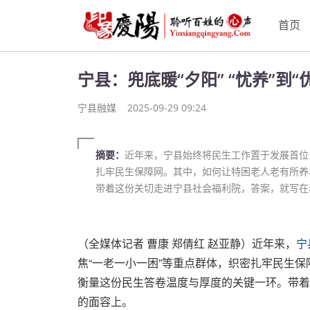
首页
宁县：兜底暖“夕阳” “忧养”到“
宁县融媒
2025-09-29 09:24
摘要：
近年来，宁县始终将民生工作置于发展首位
扎牢民生保障网。其中，如何让特困老人老有所养
带着这份关切走进宁县社会福利院，答案，就写在
（全媒体记者 曹康 郑倩红 赵亚静）近年来，
宁
焦“一老一小一困”等重点群体，织密扎牢民生
衡量这份民生答卷温度与厚度的关键一环。带着
的面容上。