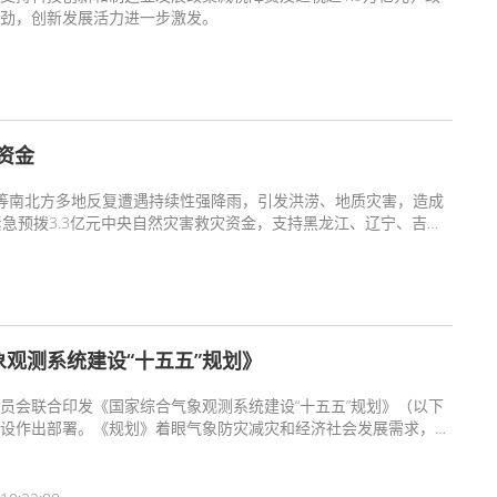
劲，创新发展活力进一步激发。
资金
北等南北方多地反复遭遇持续性强降雨，引发洪涝、地质灾害，造成
急预拨3.3亿元中央自然灾害救灾资金，支持黑龙江、辽宁、吉
自然灾害应急抢险救灾工作，重点做好搜救转移安置受灾人员、排
修复等工作，最大限度减少灾害损失。
观测系统建设“十五五”规划》
员会联合印发《国家综合气象观测系统建设“十五五”规划》（以下
设作出部署。《规划》着眼气象防灾减灾和经济社会发展需求，提
和产品服务能力，为气象科技能力现代化和社会服务现代化夯实观