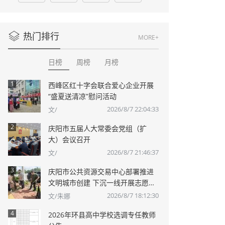
热门排行
MORE+
日榜
周榜
月榜
1
西峰区红十字会联合爱心企业开展
“盛夏送清凉”慰问活动
2026/8/7 22:04:33
文/
2
庆阳市五届人大常委会党组（扩
大）会议召开
2026/8/7 21:46:37
文/
3
庆阳市公共资源交易中心部署推进
文明城市创建 下沉一线开展志愿服
务
2026/8/7 18:12:30
文/朱娜
4
2026年环县高中学校选调专任教师