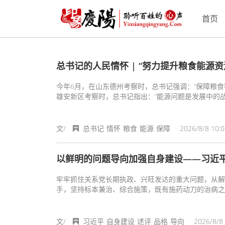
首页
总书记的人民情怀 | “努力提升粮食能源
今年6月，在山东德州考察时，总书记强调：“保障粮食
雄安新区考察时，总书记指出：“能源问题是发展中的战
文/
总书记
情怀
粮食
能源
保障
2026/8/8 10:0
以鲜明的问题导向加强自身建设——习近
牢牢抓住关系党长期执政、兴旺发达的重大问题，从解
手，坚持标本兼治、综合施策，既有施药动刀的治病之
问题复燃、新问题萌发、小问题变大，充分体现了毫不
文/
习近平
自身建设
述评
品格
导向
2026/8/8 