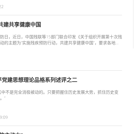
22
共建共享健康中国
疾预防日，近日，中国残联等15部门联合印发《关于组织开展第十次残
动的主题为“实施残疾预防行动，共建共享健康中国”，要求各地切
社会残疾预防意识。
平党建思想理论品格系列述评之二
其中不是完全消极被动的。只要把握住历史发展大势，抓住历史变
。”
9:09