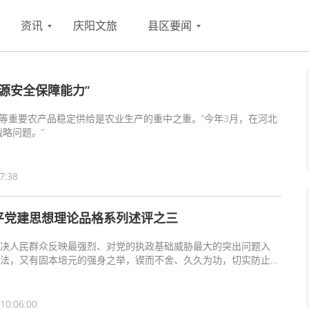
资讯
庆阳文旅
县区要闻
资源安全保障能力”
等重要农产品稳定供给是农业生产的重中之重。”今年3月，在河北
略问题。”
7:38
平党建思想理论品格系列述评之三
决人民群众反映最强烈、对党的执政基础威胁最大的突出问题入
法，又有固本培元的强身之举，锲而不舍、久久为功，切实防止老
动摇推进管党治党、兴党强党的坚定决心和务实作风。
10:06:00