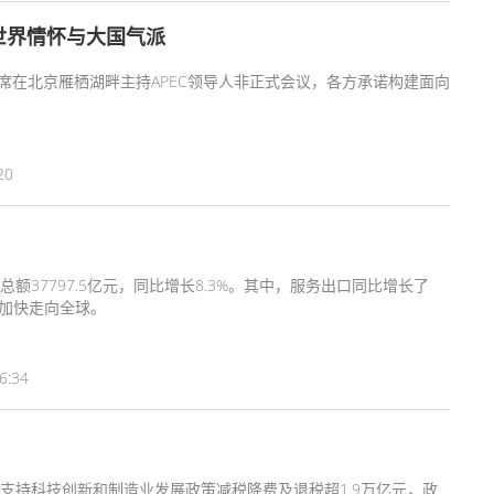
世界情怀与大国气派
平主席在北京雁栖湖畔主持APEC领导人非正式会议，各方承诺构建面向
20
37797.5亿元，同比增长8.3%。其中，服务出口同比增长了
在加快走向全球。
6:34
支持科技创新和制造业发展政策减税降费及退税超1.9万亿元，政