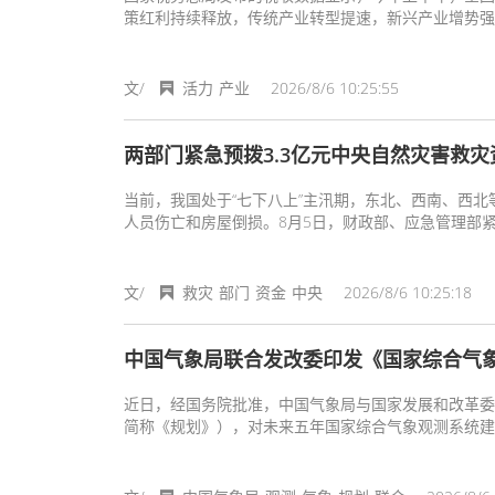
策红利持续释放，传统产业转型提速，新兴产业增势强
文/
活力
产业
2026/8/6 10:25:55
两部门紧急预拨3.3亿元中央自然灾害救灾
当前，我国处于“七下八上”主汛期，东北、西南、西
人员伤亡和房屋倒损。8月5日，财政部、应急管理部紧
林、重庆、四川、贵州、云南、陕西等8省（市）开展
危除险等应急处置、次生灾害隐患排查整治、倒损民房
文/
救灾
部门
资金
中央
2026/8/6 10:25:18
中国气象局联合发改委印发《国家综合气象
近日，经国务院批准，中国气象局与国家发展和改革委
简称《规划》），对未来五年国家综合气象观测系统建
出进一步优化观测布局、强化资源统筹、提升业务协同
测基础。