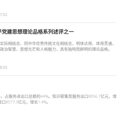
7:02
平党建思想理论品格系列述评之一
实际相结合、同中华优秀传统文化相结合，明体达用、体用贯通，
政治智慧、思想光芒和人格魅力，具有独特而鲜明的理论品格。
8:05
%，占服务进出口总额的44%。知识密集型服务出口8056.7亿元，增
8577.3亿元，增长1.4%。