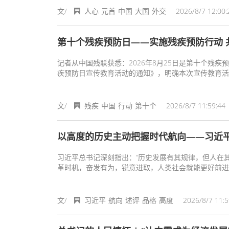
文/
人心
元首
中国
大国
外交
2026/8/7 12:00:
第十个残疾预防日——实施残疾预防行动 
记者从中国残联获悉：2026年8月25日是第十个残
疾预防日宣传教育活动的通知》，明确本次宣传教育活
实做好残疾预防日宣传教育活动部署安排，不断增强全
文/
残疾
中国
行动
第十个
2026/8/7 11:59:44
以高度的历史主动把握时代航向——习近
习近平总书记深刻指出：“历史发展有其规律，但人在
革时机，奋发有为，锐意进取，人类社会就能更好前进
文/
习近平
航向
述评
品格
高度
2026/8/7 11:5