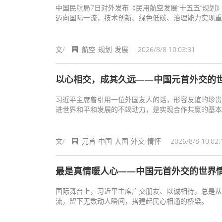
中国民航局7日对外发布《民用航空发展“十五五”规划
迈向国际一流，技术创新、绿色低碳、治理能力实现重
人民美好航空出行需要更加有力。
文/
航空
规划
发展
2026/8/8 10:03:31
以心相交，成其久远——中国元首外交的
习近平主席曾引用一位外国友人的话，形容友谊的珍贵
进世界和平和发展的不竭动力，是实现合作共赢的基本
文/
元首
中国
大国
外交
情怀
2026/8/8 10:02:
最是真情暖人心——中国元首外交的世界
国际舞台上，习近平主席广交朋友、以诚相待，总是从
流，留下无数动人瞬间，搭建起民心相通的桥梁。