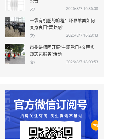
公告
2026/8/7 16:36:08
文/
5
一袋有机肥的旅程：环县羊粪如何
变身良田“营养剂”
2026/8/7 16:28:43
文/
6
市委讲师团开展“主题党日+文明实
践志愿服务”活动
2026/8/7 18:00:53
文/