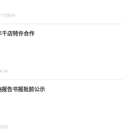
17:58:41
年千店特许合作
4:16
0千伏汇集站项目 环境影响报告书报批前公示
3:05