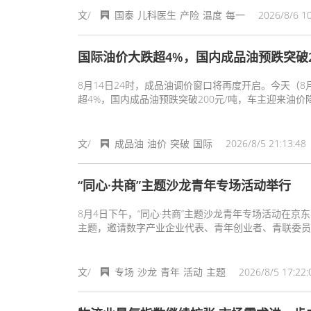
文/
国泰
儿科医生
产险
温度
每一
2026/8/6 10
国际油价大跌超4%，国内成品油预跌突破2
8月14日24时，成品油调价窗口将再度开启。今天（
超4%，国内成品油预跌突破200元/吨，车主迎来油价
文/
成品油
油价
突破
国际
2026/8/5 21:13:48
“同心·共商”主题沙龙青年专场活动举行
8月4日下午，“同心·共商”主题沙龙青年专场活动在京
主题，邀请数字产业企业代表、青年创业者、青联委员
临的机遇与挑战深入交流，共同探讨青年成长与地方数
文/
专场
沙龙
青年
活动
主题
2026/8/5 17:22: