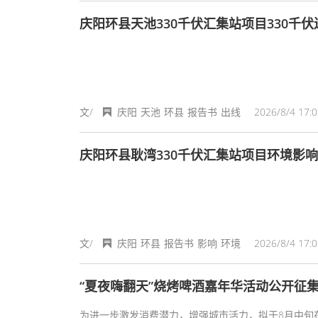
文/
庆阳
天池
环县
报告书
出线
2026/8/4 17:0
庆阳环县耿湾330千伏汇集站项目环境影
文/
庆阳
环县
报告书
影响
环境
2026/8/4 17:0
“夏夜嗨翻天”烧烤啤酒嘉年华活动公开征
为进一步激发消费潜力，增强城市活力，拟于8月中旬