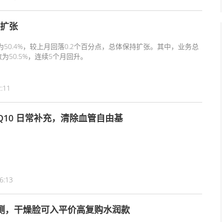
持扩张
50.4%，较上月回落0.2个百分点，总体保持扩张。其中，业务总
为50.5%，连续5个月回升。
2:11
10 日常补充，清除血管自由基
6:13
实测，干燥脸可入平价高复购水润款