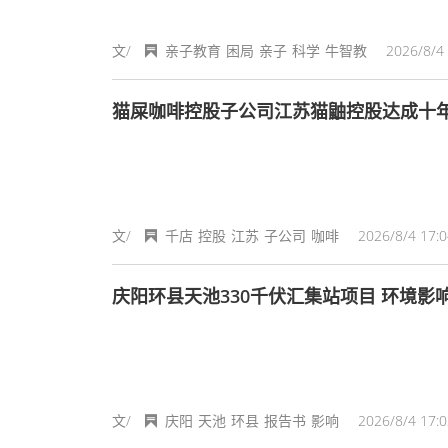
文/
亲子教育
困局
亲子
科学
牛智教
2026/8/4 
猫屎咖啡控股子公司江苏猫鼬控股达成十
文/
千店
控股
江苏
子公司
咖啡
2026/8/4 17:0
庆阳环县天池33
文/
庆阳
天池
环县
报告书
影响
2026/8/4 17:0