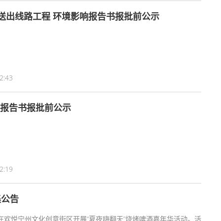
庆阳环县天池330千伏汇集站项目330千伏送出线路工程 环境影响报告书报批前公示
2:43
响报告书报批前公示
2:19
集公告
在欢悦宁州文化创意街区开展“夏夜嗨翻天”烧烤啤酒嘉年华活动。活