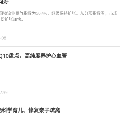
向好
国物流业景气指数为50.4%，继续保持扩张。从分项指数看，市场
月份扩张加快。
6:08
酶Q10盘点，高纯度养护心血管
7:39
能科学育儿、修复亲子疏离