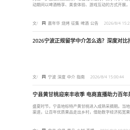
动期间以啤酒畅享、美食体验、游戏互动的方式开展，
征集餐饮商户、演艺团体（个人）、网络主播，欢迎符
文/
嘉年华
烧烤
征集
啤酒
公告
2026/8/4 15:2
2026宁波正规留学中介怎么选？深度对比
文/
宁波
深度
中介
指南
2026/8/4 15:00:44
宁县黄甘桃迎来丰收季 电商直播助力百年
盛夏时节，宁县地标特产黄甘桃进入成熟采摘期。当地
渠道，让百年优质果品走出乡村，借助数字经济拓宽果