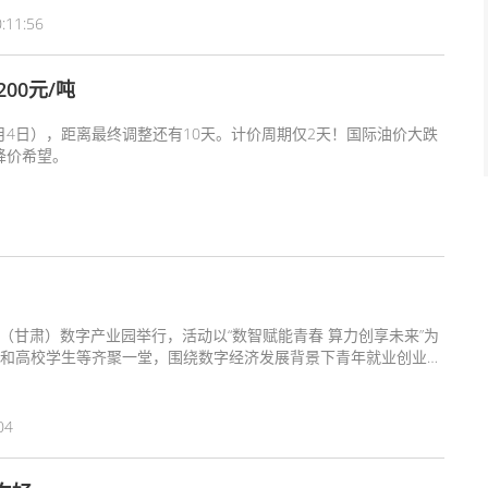
:11:56
00元/吨
8月4日），距离最终调整还有10天。计价周期仅2天！国际油价大跌
降价希望。
东（甘肃）数字产业园举行，活动以“数智赋能青春 算力创享未来”为
和高校学生等齐聚一堂，围绕数字经济发展背景下青年就业创业面
字产业协同发展的新路径。
04