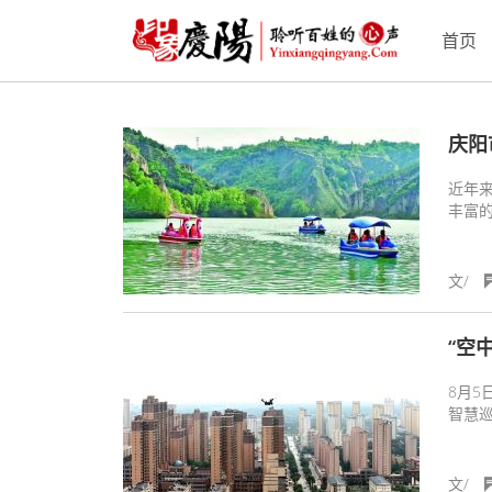
首页
庆阳
近年
丰富
持以
索林
地转
文/
民优
转化
“空
8月5
智慧
文/