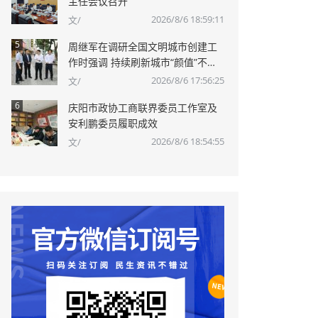
主任会议召开
2026/8/6 18:59:11
文/
5
周继军在调研全国文明城市创建工
作时强调 持续刷新城市“颜值”不断
升华城市“内涵”
2026/8/6 17:56:25
文/
6
庆阳市政协工商联界委员工作室及
安利鹏委员履职成效
2026/8/6 18:54:55
文/