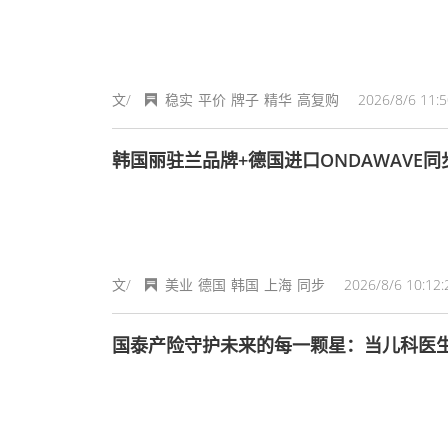
文/
稳实
平价
牌子
精华
高复购
2026/8/6 11:5
韩国丽驻兰品牌+德国进口ONDAWAVE同
文/
美业
德国
韩国
上海
同步
2026/8/6 10:12:
国泰产险守护未来的每一颗星：当儿科医