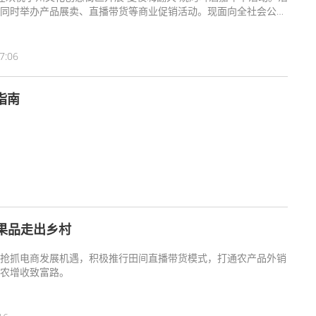
同时举办产品展卖、直播带货等商业促销活动。现面向全社会公开
合条件的商户、团队、个人踊跃报名参与，有关事项公告如下。
7:06
指南
果品走出乡村
抢抓电商发展机遇，积极推行田间直播带货模式，打通农产品外销
农增收致富路。