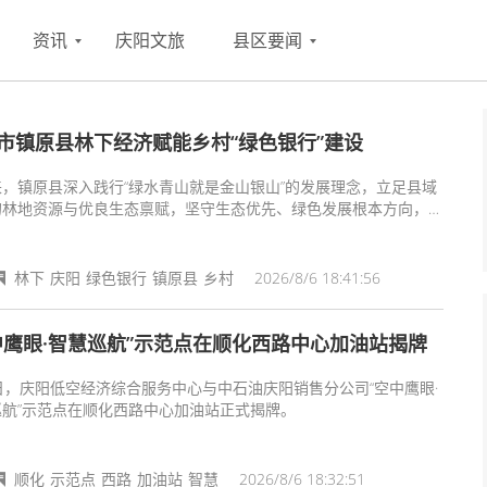
资讯
庆阳文旅
县区要闻
市镇原县林下经济赋能乡村“绿色银行”建设
来，镇原县深入践行“绿水青山就是金山银山”的发展理念，立足县域
的林地资源与优良生态禀赋，坚守生态优先、绿色发展根本方向，秉
林养农、联农增收的发展思路，打破传统林业发展局限，因地制宜探
下种植、林下养殖、林产品采集加工等多元融合发展模式，将闲置林
化为群众增收致富的“绿色银行”，持续推动生态优势向经济优势、富
林下
庆阳
绿色银行
镇原县
乡村
2026/8/6 18:41:56
势转化，走出了一条生态与经济协同共进、绿水青山与金山银山双向
的高质量发展新路。
中鹰眼·智慧巡航”示范点在顺化西路中心加油站揭牌
日，庆阳低空经济综合服务中心与中石油庆阳销售分公司“空中鹰眼·
巡航”示范点在顺化西路中心加油站正式揭牌。
顺化
示范点
西路
加油站
智慧
2026/8/6 18:32:51