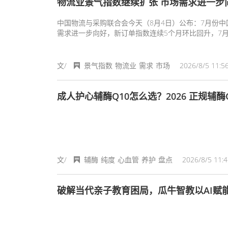
物流业景气指数继续扩张 市场需求进一步
中国物流与采购联合会今天（8月4日）公布：7月份中
需求进一步向好，新订单指数连续5个月环比回升，7
文/
景气指数
物流业
需求
市场
2026/8/5 11:5
成人护心辅酶Q10怎么选？2026 正规辅
文/
辅酶
纯度
心血管
养护
盘点
2026/8/5 11:4
破解当代亲子教育困局，瓜牛智教以AI赋