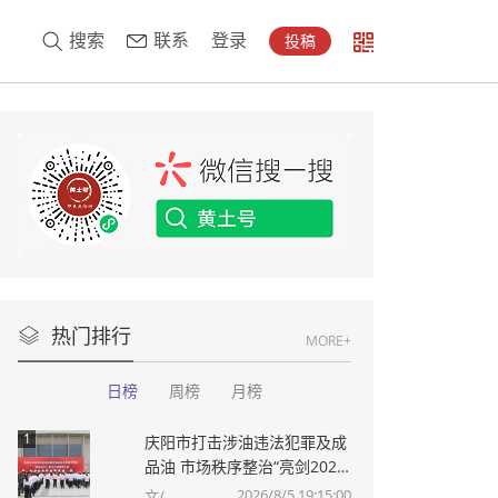
搜索
联系
登录
投稿
热门排行
MORE+
日榜
周榜
月榜
1
庆阳市打击涉油违法犯罪及成
品油 市场秩序整治“亮剑2026”
集中行动誓师大会举行 周继
2026/8/5 19:15:00
文/