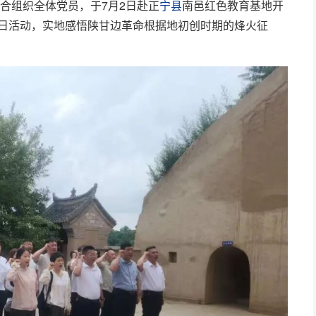
合组织全体党员，于7月2日赴正
宁县
南邑红色教育基地开
主题党日活动，实地感悟陕甘边革命根据地初创时期的烽火征