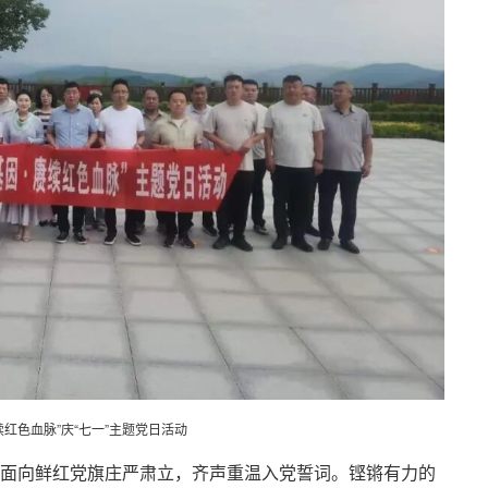
续红色血脉”庆“七一”主题党日活动
面向鲜红党旗庄严肃立，齐声重温入党誓词。铿锵有力的