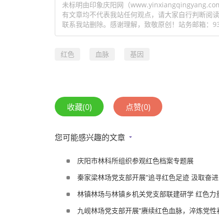
未标明由印象庆阳网（www.yinxiangqingy
有文章均不代表我站任何观点，请大家自行判断阅
联系我站删除。感谢理解，致敬原创！站务邮箱：93154
红色
血脉
基因
收藏
(0)
点赞
(0)
您可能感兴趣的文章
庆阳市林科所组织参观红色档案专题展
秦家梁林场党支部开展“追寻红色足迹 汲取奋进
林镇林场与林镇乡机关党支部联建研学 红色力
九岘林场党支部开展“赓续红色血脉，淬炼党性初