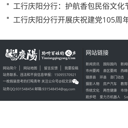
工行庆阳分行：护航香包民俗文化
工行庆阳分行开展庆祝建党105周
网站链接
新闻资讯
国际国内
新闻
网站简介
网站地图
留言反馈
我要投稿
市州要闻
县区要闻
西峰
站务联系、违法和不良信息举报：15095570921
镇原县
环县
部门动态
一枚假装思考的打盹青年 关注公众号@招文袋
摄影人物
房产汽车
教育
站务QQ:931548454 邮箱:931548454@qq.com
传统文化
两性健康
市场
跑步吧
爱力方机器人
Si