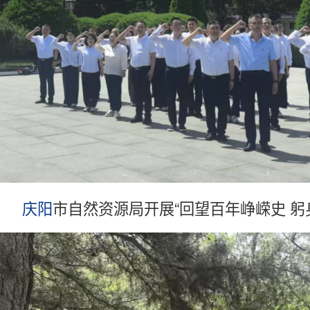
庆阳
市自然资源局开展“回望百年峥嵘史 躬