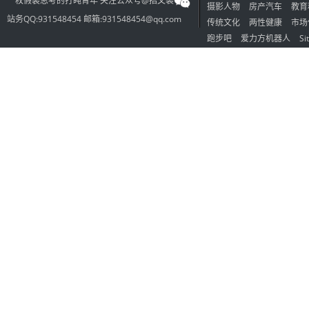
一枚假装思考的打盹青年 关注公众号@招文袋
摄影人物
房产汽车
教育
站务QQ:931548454 邮箱:931548454@qq.com
传统文化
两性健康
市场
跑步吧
爱力方机器人
Si