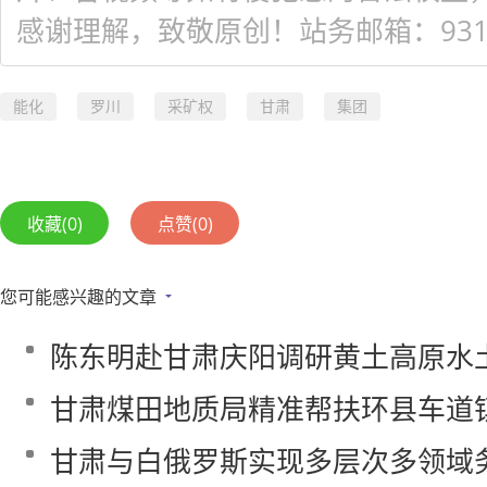
感谢理解，致敬原创！站务邮箱：931548
能化
罗川
采矿权
甘肃
集团
收藏
(0)
点赞
(0)
您可能感兴趣的文章
陈东明赴甘肃庆阳调研黄土高原水
甘肃煤田地质局精准帮扶环县车道
甘肃与白俄罗斯实现多层次多领域