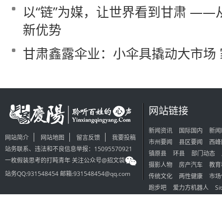
以“链”为媒，让世界看到甘肃 —
新优势
甘肃鑫露伞业：小伞具撬动大市场
网站链接
新闻资讯
国际国内
新闻
网站简介
网站地图
留言反馈
我要投稿
市州要闻
县区要闻
西峰
站务联系、违法和不良信息举报：15095570921
镇原县
环县
部门动态
一枚假装思考的打盹青年 关注公众号@招文袋
摄影人物
房产汽车
教育
站务QQ:931548454 邮箱:931548454@qq.com
传统文化
两性健康
市场
跑步吧
爱力方机器人
Si