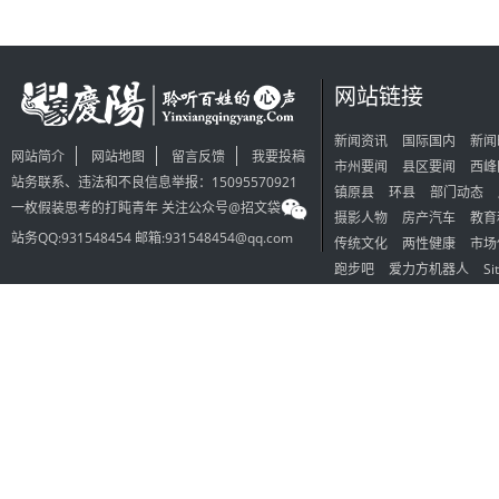
网站链接
新闻资讯
国际国内
新闻
网站简介
网站地图
留言反馈
我要投稿
市州要闻
县区要闻
西峰
站务联系、违法和不良信息举报：15095570921
镇原县
环县
部门动态
一枚假装思考的打盹青年 关注公众号@招文袋
摄影人物
房产汽车
教育
站务QQ:931548454 邮箱:931548454@qq.com
传统文化
两性健康
市场
跑步吧
爱力方机器人
Si