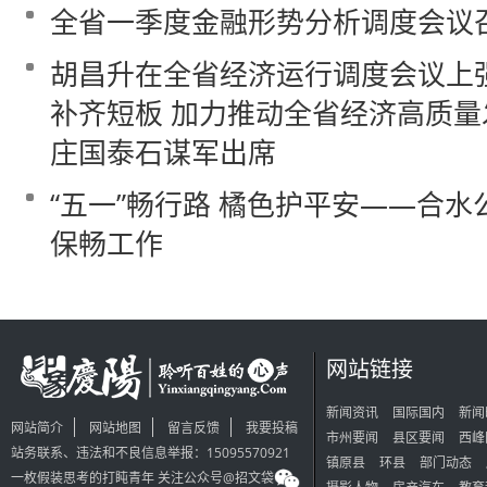
全省一季度金融形势分析调度会议
胡昌升在全省经济运行调度会议上强
补齐短板 加力推动全省经济高质量
庄国泰石谋军出席
“五一”畅行路 橘色护平安——合
保畅工作
网站链接
新闻资讯
国际国内
新闻
网站简介
网站地图
留言反馈
我要投稿
市州要闻
县区要闻
西峰
站务联系、违法和不良信息举报：15095570921
镇原县
环县
部门动态
一枚假装思考的打盹青年 关注公众号@招文袋