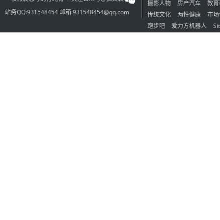
摄影人物
房产汽车
教育
站务QQ:931548454 邮箱:931548454@qq.com
传统文化
两性健康
市场
跑步吧
爱力方机器人
Si