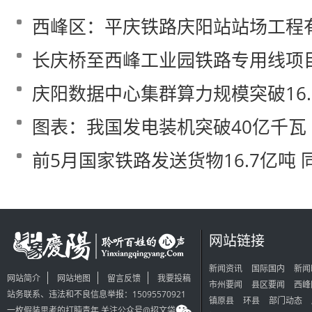
西峰区：平庆铁路庆阳站站场工程
长庆桥至西峰工业园铁路专用线项
庆阳数据中心集群算力规模突破16.
图表：我国发电装机突破40亿千瓦
前5月国家铁路发送货物16.7亿吨 同
网站链接
新闻资讯
国际国内
新闻
网站简介
网站地图
留言反馈
我要投稿
市州要闻
县区要闻
西峰
站务联系、违法和不良信息举报：15095570921
镇原县
环县
部门动态
一枚假装思考的打盹青年 关注公众号@招文袋