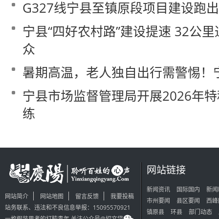
G327线宁县至镇原段项目建设跑出
宁县“四好农村路”建设提速 32公
众
暑期高温，老人独自出行需警惕！
宁县市场监督管理局开展2026年
练
网站链接
新闻资讯
国际国内
新闻
网站简介
网站地图
留言反馈
我要投稿
市州要闻
县区要闻
西峰
站务联系、违法和不良信息举报：15095570921
镇原县
环县
部门动态