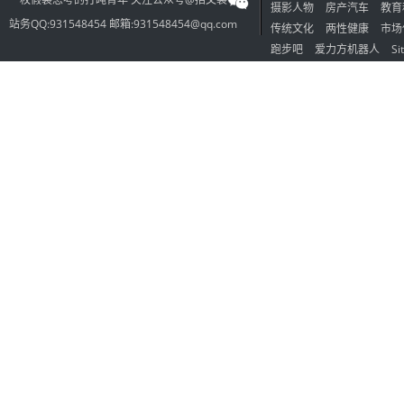
一枚假装思考的打盹青年 关注公众号@招文袋
摄影人物
房产汽车
教育
站务QQ:931548454 邮箱:931548454@qq.com
传统文化
两性健康
市场
跑步吧
爱力方机器人
Si