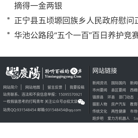
摘得一金两银
正宁县五顷塬回族乡人民政府慰问
华池公路段“五个一百”百日养护竞
网站链接
新闻资讯
国际国内
新闻
网站简介
网站地图
留言反馈
我要投稿
市州要闻
县区要闻
西峰
站务联系、违法和不良信息举报：15095570921
镇原县
环县
部门动态
一枚假装思考的打盹青年 关注公众号@招文袋
摄影人物
房产汽车
教育
站务QQ:931548454 邮箱:931548454@qq.com
传统文化
两性健康
市场
跑步吧
爱力方机器人
Si