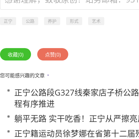
正宁
公路
养护
形式
艺术
收藏
(0)
点赞
(0)
您可能感兴趣的文章
正宁公路段G327线秦家店子桥公
程有序推进
躺平无路 实干吃香！正宁从严擦亮
正宁籍运动员徐梦娜在省第十二届