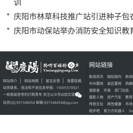
训
庆阳市林草科技推广站引进种子包
庆阳市动保站举办消防安全知识教
网站链接
新闻资讯
国际国内
新闻
网站简介
网站地图
留言反馈
我要投稿
市州要闻
县区要闻
西峰
站务联系、违法和不良信息举报：15095570921
镇原县
环县
部门动态
一枚假装思考的打盹青年 关注公众号@招文袋
摄影人物
房产汽车
教育
站务QQ:931548454 邮箱:931548454@qq.com
传统文化
两性健康
市场
跑步吧
爱力方机器人
Si