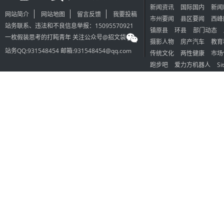
新闻资讯
国际国内
新闻
网站简介
网站地图
留言反馈
我要投稿
市州要闻
县区要闻
西峰
站务联系、违法和不良信息举报：15095570921
镇原县
环县
部门动态
一枚假装思考的打盹青年 关注公众号@招文袋
摄影人物
房产汽车
教育
站务QQ:931548454 邮箱:931548454@qq.com
传统文化
两性健康
市场
跑步吧
爱力方机器人
Si