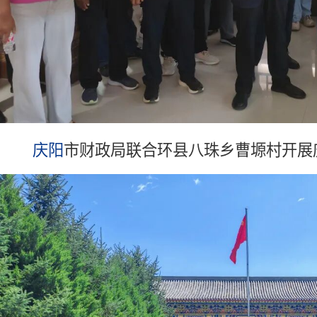
庆阳
市财政局联合环县八珠乡曹塬村开展庆