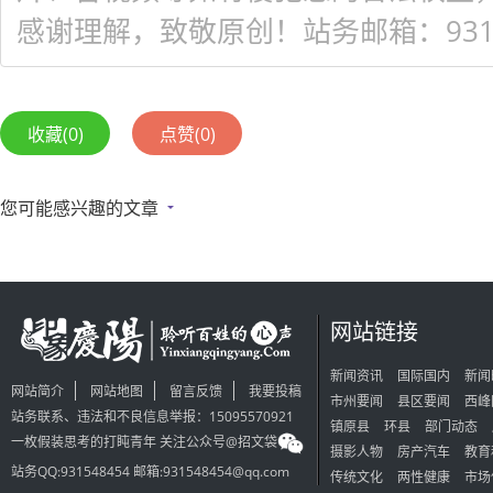
感谢理解，致敬原创！站务邮箱：931548
收藏
(0)
点赞
(0)
您可能感兴趣的文章
网站链接
新闻资讯
国际国内
新闻
网站简介
网站地图
留言反馈
我要投稿
市州要闻
县区要闻
西峰
站务联系、违法和不良信息举报：15095570921
镇原县
环县
部门动态
一枚假装思考的打盹青年 关注公众号@招文袋
摄影人物
房产汽车
教育
站务QQ:931548454 邮箱:931548454@qq.com
传统文化
两性健康
市场