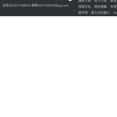
摄影人物
房产汽车
教育
站务QQ:931548454 邮箱:931548454@qq.com
传统文化
两性健康
市场
跑步吧
爱力方机器人
Si