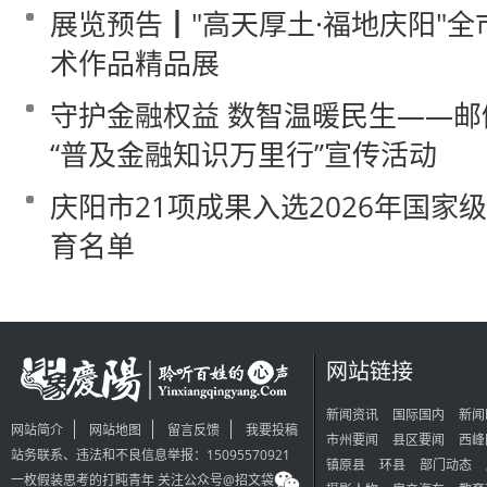
展览预告┃"高天厚土·福地庆阳"
术作品精品展
守护金融权益 数智温暖民生——
“普及金融知识万里行”宣传活动
庆阳市21项成果入选2026年国家
育名单
网站链接
新闻资讯
国际国内
新闻
网站简介
网站地图
留言反馈
我要投稿
市州要闻
县区要闻
西峰
站务联系、违法和不良信息举报：15095570921
镇原县
环县
部门动态
一枚假装思考的打盹青年 关注公众号@招文袋