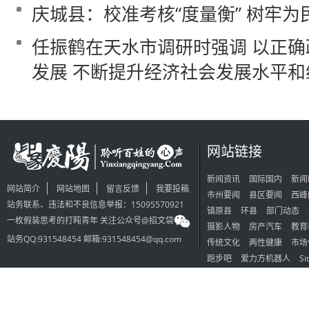
庆城县：校准考核“度量衡” 树牢为民
任振鹤在天水市调研时强调 以正
发展 不断提升经济社会发展水平和
网站链接
新闻资讯
国际国内
新闻
网站简介
网站地图
留言反馈
我要投稿
市州要闻
县区要闻
西峰
站务联系、违法和不良信息举报：15095570921
镇原县
环县
部门动态
一枚假装思考的打盹青年 关注公众号@招文袋
摄影人物
房产汽车
教育
站务QQ:931548454 邮箱:931548454@qq.com
传统文化
两性健康
市场
跑步吧
爱力方机器人
Si