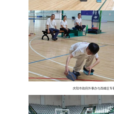
庆阳市政府外事办与西峰区专