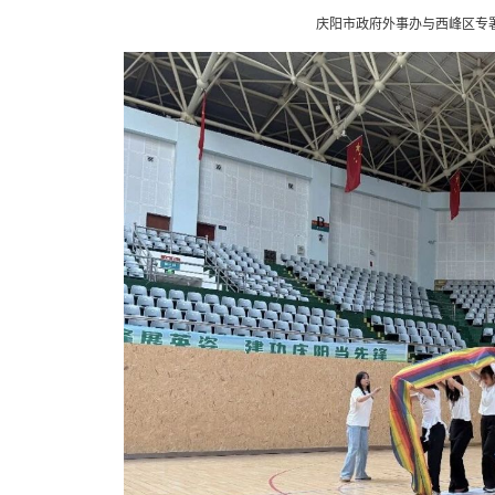
庆阳市政府外事办与西峰区专