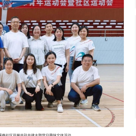
署巷社区开展共驻共建主题党日趣味文体活动