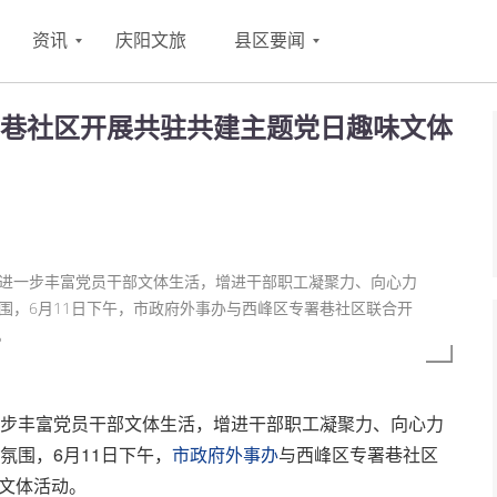
资讯
庆阳文旅
县区要闻
巷社区开展共驻共建主题党日趣味文体
进一步丰富党员干部文体生活，增进干部职工凝聚力、向心力
围，6月11日下午，市政府外事办与西峰区专署巷社区联合开
。
步丰富党员干部文体生活，增进干部职工凝聚力、向心力
氛围，6月11日下午，
市政府外事办
与西峰区专署巷社区
味文体活动。