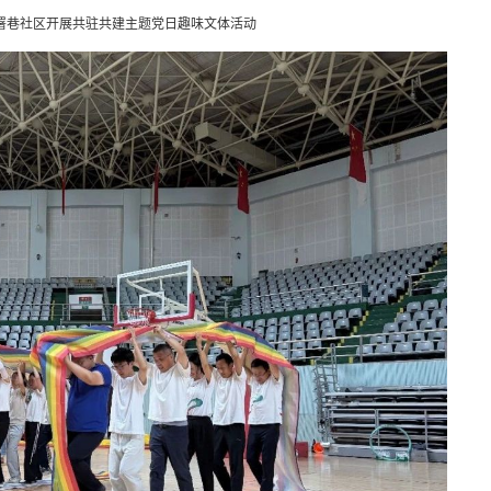
署巷社区开展共驻共建主题党日趣味文体活动