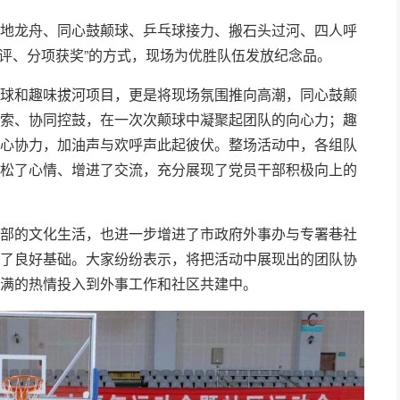
地龙舟、同心鼓颠球、乒乓球接力、搬石头过河、四人呼
即评、分项获奖”的方式，现场为优胜队伍发放纪念品。
球和趣味拔河项目，更是将现场氛围推向高潮，同心鼓颠
索、协同控鼓，在一次次颠球中凝聚起团队的向心力；趣
心协力，加油声与欢呼声此起彼伏。整场活动中，各组队
松了心情、增进了交流，充分展现了党员干部积极向上的
部的文化生活，也进一步增进了市政府外事办与专署巷社
了良好基础。大家纷纷表示，将把活动中展现出的团队协
满的热情投入到外事工作和社区共建中。