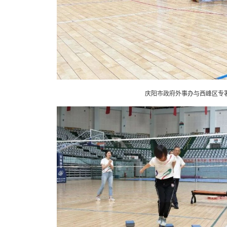
庆阳市政府外事办与西峰区专