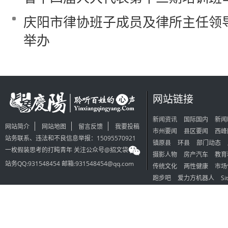
庆阳市律协班子成员及律所主任领
举办
网站链接
新闻资讯
国际国内
新闻
网站简介
网站地图
留言反馈
我要投稿
市州要闻
县区要闻
西峰
站务联系、违法和不良信息举报：15095570921
镇原县
环县
部门动态
一枚假装思考的打盹青年 关注公众号@招文袋
摄影人物
房产汽车
教育
站务QQ:931548454 邮箱:931548454@qq.com
传统文化
两性健康
市场
跑步吧
爱力方机器人
Si