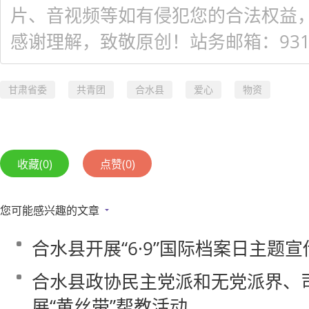
片、音视频等如有侵犯您的合法权益
感谢理解，致敬原创！站务邮箱：931548
甘肃省委
共青团
合水县
爱心
物资
收藏
(0)
点赞
(0)
您可能感兴趣的文章
合水县开展“6·9”国际档案日主题
合水县政协民主党派和无党派界、
展“黄丝带”帮教活动