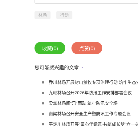
林场
行动
收藏
(0)
点赞
(0)
您可能感兴趣的文章
乔川林场开展封山禁牧专项治理行动 筑牢生态
九岘林场召开2026年防汛工作安排部署会议
梁掌林场闻“汛”而动 筑牢防汛安全堤
南梁林场召开安全生产暨防汛工作专题会议
平定川林场开展“童心伴绿意·共筑成长梦”六一