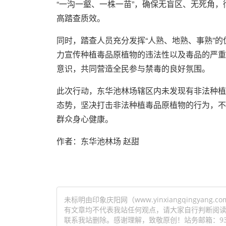
“一沟一壑、一株一苗”，确保无盲区、无死角
高踏查质效。
同时，踏查人员充分发挥“人熟、地熟、事熟”
力宣传种植毒品原植物的违法性以及毒品的严重
意识，共同营造全民参与禁毒的良好氛围。
此次行动，东华池林场辖区内未发现有非法种植
态势，坚决打击非法种植毒品原植物的行为，不
群众身心健康。
作者：东华池林场 赵甜
未标明由印象庆阳网（www.yinxiangqingy
有文章均不代表我站任何观点，请大家自行判断阅
联系我站删除。感谢理解，致敬原创！站务邮箱：93154