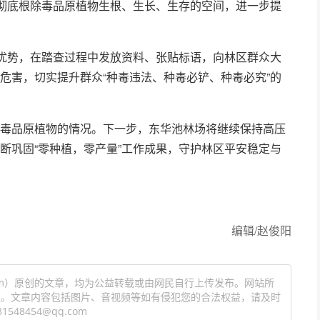
，彻底根除毒品原植物生根、生长、生存的空间，进一步提
的优势，在踏查过程中发放资料、张贴标语，向林区群众大
危害，切实提升群众“种毒违法、种毒必铲、种毒必究”的
毒品原植物的情况。下一步，东华池林场将继续保持高压
断巩固“零种植，零产量”工作成果，守护林区平安稳定与
编辑/赵俊阳
ang.com）原创的文章，均为公益转载或由网民自行上传发布。网站所
读。文章内容包括图片、音视频等如有侵犯您的合法权益，请及时
8454@qq.com