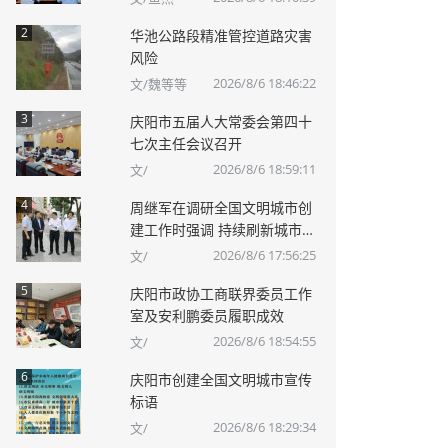
2
华池公路段精准管控道路灾害
风险
2026/8/6 18:46:22
文/魏等等
3
庆阳市五届人大常委会第四十
七次主任会议召开
2026/8/6 18:59:11
文/
4
周继军在调研全国文明城市创
建工作时强调 持续刷新城市
“颜值”不断升华城市“内涵”
2026/8/6 17:56:25
文/
5
庆阳市政协工商联界委员工作
室及安利鹏委员履职成效
2026/8/6 18:54:55
文/
6
庆阳市创建全国文明城市宣传
标语
2026/8/6 18:29:34
文/