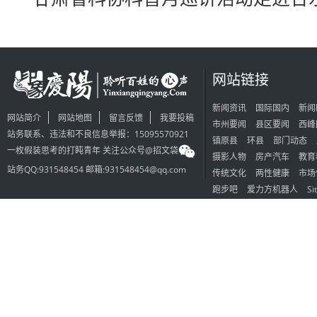
网站链接
新闻资讯
国际国内
新闻
网站简介
网站地图
留言反馈
我要投稿
市州要闻
县区要闻
西峰
站务联系、违法和不良信息举报：15095570921
镇原县
环县
部门动态
一枚假装思考的打盹青年 关注公众号@招文袋
摄影人物
房产汽车
教育
站务QQ:931548454 邮箱:931548454@qq.com
传统文化
两性健康
市场
跑步吧
爱力方机器人
Si