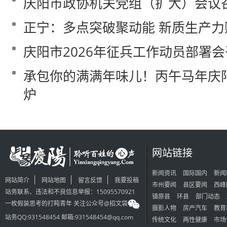
庆阳市政协机关党组（扩大）会议
正宁：多点突破聚动能 新质生产
庆阳市2026年征兵工作动员部署
承包你的满满年味儿！丙午马年庆
炉
网站链接
新闻资讯
国际国内
新闻
网站简介
网站地图
留言反馈
我要投稿
市州要闻
县区要闻
西峰
站务联系、违法和不良信息举报：15095570921
镇原县
环县
部门动态
一枚假装思考的打盹青年 关注公众号@招文袋
摄影人物
房产汽车
教育
站务QQ:931548454 邮箱:931548454@qq.com
传统文化
两性健康
市场