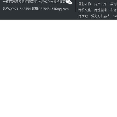
一枚假装思考的打盹青年 关注公众号@招文袋
摄影人物
房产汽车
教育
站务QQ:931548454 邮箱:931548454@qq.com
传统文化
两性健康
市场
跑步吧
爱力方机器人
Si