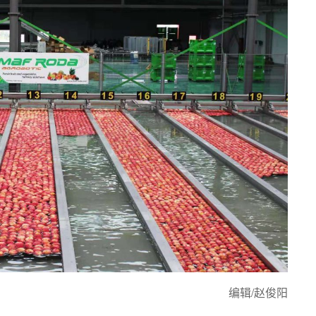
编辑/赵俊阳