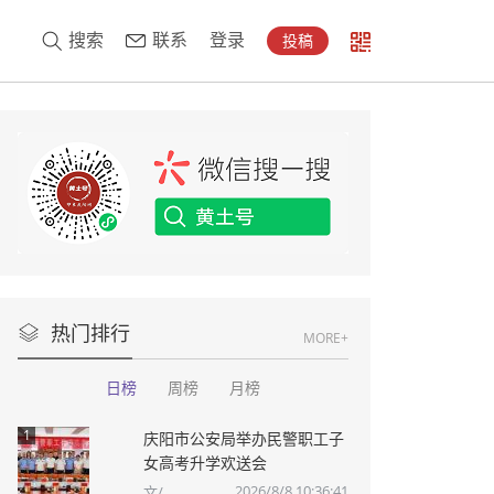
搜索
联系
登录
投稿
热门排行
MORE+
日榜
周榜
月榜
1
庆阳市公安局举办民警职工子
女高考升学欢送会
2026/8/8 10:36:41
文/