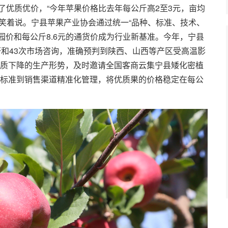
现了优质优价，“今年苹果价格比去年每公斤高2至3元，亩均
果农笑着说。宁县苹果产业协会通过统一“品种、标准、技术、
开园价和每公斤8.6元的通货价成为行业新基准。今年，宁县
研和43次市场咨询，准确预判到陕西、山西等产区受高温影
质下降的生产形势，及时邀请全国客商云集宁县矮化密植
标准到销售渠道精准化管理，将优质果的价格稳定在每公