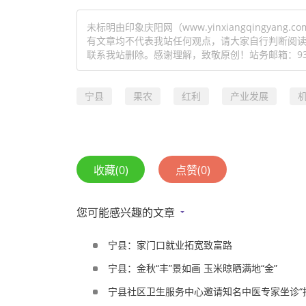
未标明由印象庆阳网（www.yinxiangqingy
有文章均不代表我站任何观点，请大家自行判断阅
联系我站删除。感谢理解，致敬原创！站务邮箱：93154
宁县
果农
红利
产业发展
收藏
(0)
点赞
(0)
您可能感兴趣的文章
宁县：家门口就业拓宽致富路
宁县：金秋“丰”景如画 玉米晾晒满地“金”
宁县社区卫生服务中心邀请知名中医专家坐诊“