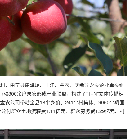
利，由宁县惠泽塬、正洋、金农、庆新等龙头企业牵头组
动300余户果农形成产业联盟，构建了“1+N”立体传播矩
农公司带动全县18个乡镇、241个村集体、9060个巩固
兑付群众土地流转费1.11亿元、群众劳务费1.29亿元、村