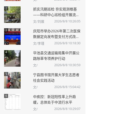
2
抓实汛期巡检 夯实观测根基
——科研中心巡检组开展流域
观测站点汛期巡检
2026/8/8 10:26:05
文/刘展
3
庆阳市举办2026年第二次医保
数据定向发布暨支付方式改革
业务培训会
2026/8/8 10:18:30
文/李瑾
4
华池县交通运输局集中开展公
路除草专项养护行动
2026/8/8 10:30:59
文/
5
宁县图书馆开展大学生志愿者
社会实践活动
2026/8/8 15:04:42
文/
6
中疾控：新冠阳性率上升趋
缓，总体处于中流行水平
2026/8/8 10:29:07
文/