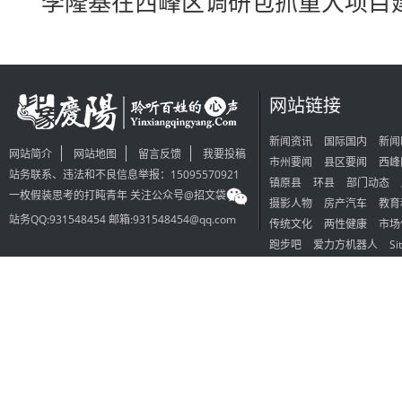
李隆基在西峰区调研包抓重大项目
网站链接
新闻资讯
国际国内
新闻
网站简介
网站地图
留言反馈
我要投稿
市州要闻
县区要闻
西峰
站务联系、违法和不良信息举报：15095570921
镇原县
环县
部门动态
一枚假装思考的打盹青年 关注公众号@招文袋
摄影人物
房产汽车
教育
站务QQ:931548454 邮箱:931548454@qq.com
传统文化
两性健康
市场
跑步吧
爱力方机器人
Si