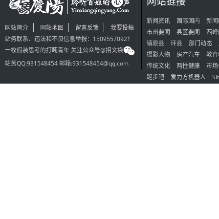
网站链接
新闻资讯
国际国内
新闻
网站简介
网站地图
留言反馈
我要投稿
市州要闻
县区要闻
西峰
站务联系、违法和不良信息举报：15095570921
镇原县
环县
部门动态
一枚假装思考的打盹青年 关注公众号@招文袋
摄影人物
房产汽车
教育
站务QQ:931548454 邮箱:931548454@qq.com
传统文化
两性健康
市场
跑步吧
爱力方机器人
Si