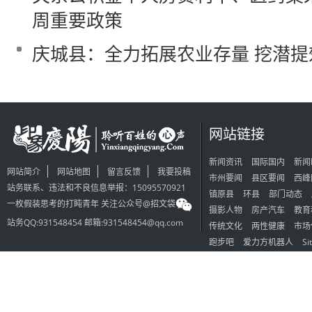
周重要政策
庆城县：全力拓展农业存量 挖潜提
网站链接
新闻资讯
国际国内
新闻
网站简介
网站地图
留言反馈
我要投稿
市州要闻
县区要闻
西峰
站务联系、违法和不良信息举报：15095570921
镇原县
环县
部门动态
一枚假装思考的打盹青年 关注公众号@招文袋
摄影人物
房产汽车
教育
站务QQ:931548454 邮箱:931548454@qq.com
传统文化
两性健康
市场
跑步吧
爱力方机器人
Si