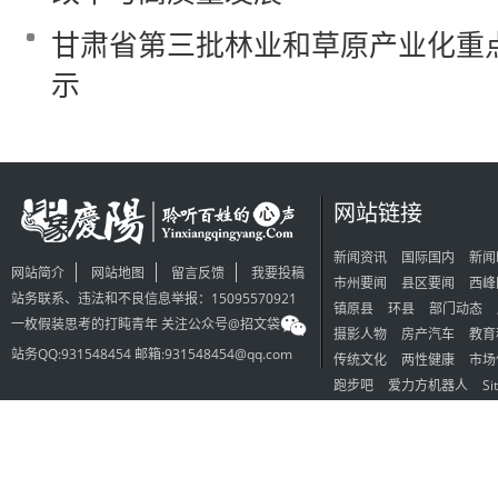
甘肃省第三批林业和草原产业化重
示
网站链接
新闻资讯
国际国内
新闻
网站简介
网站地图
留言反馈
我要投稿
市州要闻
县区要闻
西峰
站务联系、违法和不良信息举报：15095570921
镇原县
环县
部门动态
一枚假装思考的打盹青年 关注公众号@招文袋
摄影人物
房产汽车
教育
站务QQ:931548454 邮箱:931548454@qq.com
传统文化
两性健康
市场
跑步吧
爱力方机器人
Si